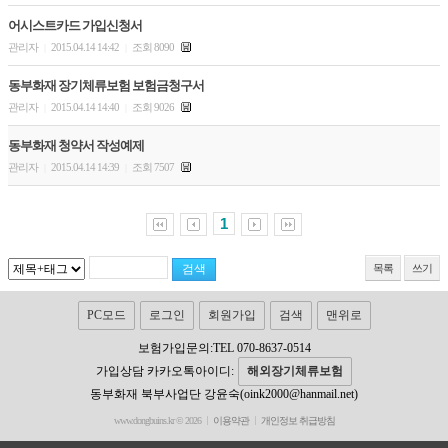
어시스트카드 가입신청서
관리자
2015.04.14 14:42
조회 8090
|
|
동부화재 장기체류보험 보험금청구서
관리자
2015.04.14 14:40
조회 9026
|
|
동부화재 청약서 작성예제
관리자
2015.04.14 14:39
조회 7507
|
|
1
목록
쓰기
PC모드
로그인
회원가입
검색
맨위로
보험가입문의:TEL 070-8637-0514
가입상담 카카오톡아이디:
해외장기체류보험
동부화재 북부사업단 강윤숙(oink2000@hanmail.net)
www.dongbuins.kr © 2026
이용약관
개인정보 취급방침