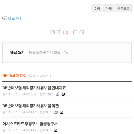
수정
삭제
목록으로
댓글
0
개
Hi~Thai 자료실
6개(1/1페이지)
DB손해보험 해외장기체류보험 안내자료
관리자
2015.04.20 13:54
조회 11001
|
|
DB손해보험 해외장기체류보험 약관
관리자
2015.04.14 14:47
조회 8370
|
|
어시스트카드 후청구 보험금청구서
관리자
2015.04.14 14:45
조회 8327
|
|